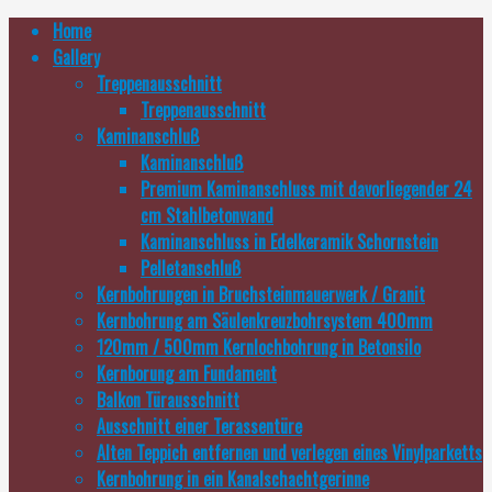
Home
Gallery
Treppenausschnitt
Treppenausschnitt
Kaminanschluß
Kaminanschluß
Premium Kaminanschluss mit davorliegender 24
cm Stahlbetonwand
Kaminanschluss in Edelkeramik Schornstein
Pelletanschluß
Kernbohrungen in Bruchsteinmauerwerk / Granit
Kernbohrung am Säulenkreuzbohrsystem 400mm
120mm / 500mm Kernlochbohrung in Betonsilo
Kernborung am Fundament
Balkon Türausschnitt
Ausschnitt einer Terassentüre
Alten Teppich entfernen und verlegen eines Vinylparketts
Kernbohrung in ein Kanalschachtgerinne