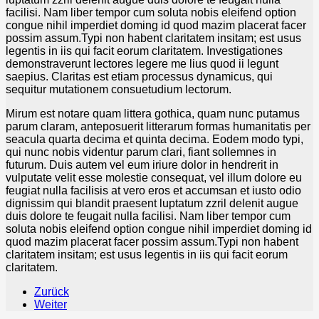
facilisi. Nam liber tempor cum soluta nobis eleifend option
congue nihil imperdiet doming id quod mazim placerat facer
possim assum.Typi non habent claritatem insitam; est usus
legentis in iis qui facit eorum claritatem. Investigationes
demonstraverunt lectores legere me lius quod ii legunt
saepius. Claritas est etiam processus dynamicus, qui
sequitur mutationem consuetudium lectorum.
Mirum est notare quam littera gothica, quam nunc putamus
parum claram, anteposuerit litterarum formas humanitatis per
seacula quarta decima et quinta decima. Eodem modo typi,
qui nunc nobis videntur parum clari, fiant sollemnes in
futurum. Duis autem vel eum iriure dolor in hendrerit in
vulputate velit esse molestie consequat, vel illum dolore eu
feugiat nulla facilisis at vero eros et accumsan et iusto odio
dignissim qui blandit praesent luptatum zzril delenit augue
duis dolore te feugait nulla facilisi. Nam liber tempor cum
soluta nobis eleifend option congue nihil imperdiet doming id
quod mazim placerat facer possim assum.Typi non habent
claritatem insitam; est usus legentis in iis qui facit eorum
claritatem.
Zurück
Weiter