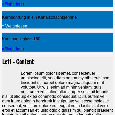
» Weiterlesen
Kernbohrung in ein Kanalschachtgerinne
» Weiterlesen
Kaminanschluss 160
» Weiterlesen
Left - Content
Lorem ipsum dolor sit amet, consectetuer
adipiscing elit, sed diam nonummy nibh euismod
tincidunt ut laoreet dolore magna aliquam erat
volutpat. Ut wisi enim ad minim veniam, quis
nostrud exerci tation ullamcorper suscipit lobortis
nisl ut aliquip ex ea commodo consequat. Duis autem vel
eum iriure dolor in hendrerit in vulputate velit esse molestie
consequat, vel illum dolore eu feugiat nulla facilisis at vero
eros et accumsan et iusto odio dignissim qui blandit praesent
luptatum zzril delenit augue duis dolore te feugait nulla